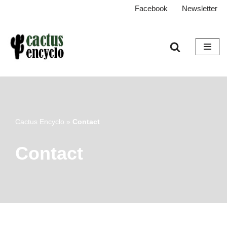
Facebook
Newsletter
Aller
au
contenu
Cactus Encyclo
»
Contact
Contact